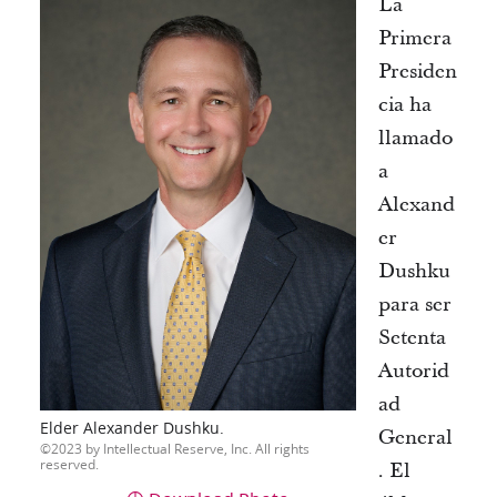
La
Primera
Presiden
cia ha
llamado
a
Alexand
er
Dushku
para ser
Setenta
Autorid
ad
Elder Alexander Dushku.
General
2023 by Intellectual Reserve, Inc. All rights
reserved.
. El