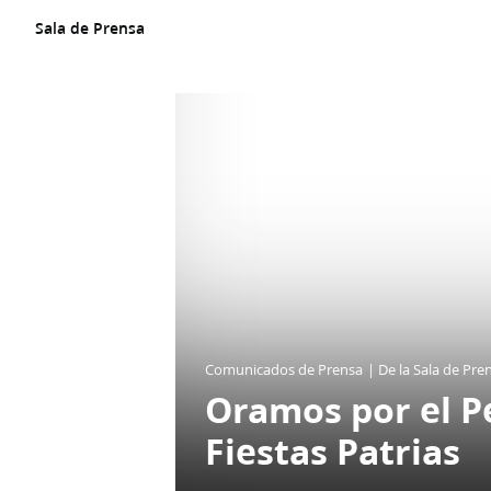
Un
SITIO
Sala de Prensa
WEB
oficial
de
La
Iglesia
de
JESUCRISTO
de
los
SANTOS
DE
LOS
ÚLTIMOS
DÍAS
Comunicados de Prensa
De la Sala de Pre
Oramos por el Pe
Fiestas Patrias