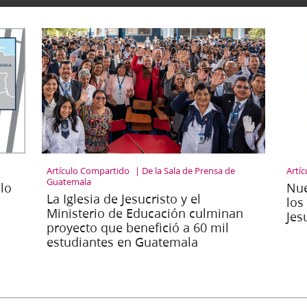
Artículo Compartido
De la Sala de Prensa de
Artí
Guatemala
lo
Nue
La Iglesia de Jesucristo y el
los
Ministerio de Educación culminan
Jes
proyecto que benefició a 60 mil
estudiantes en Guatemala