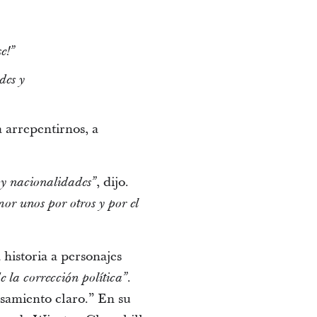
e!”
des y
 arrepentirnos, a
, dijo.
s y nacionalidades”
mor unos por otros y por el
historia a personajes
.
 la corrección política”
nsamiento claro.” En su