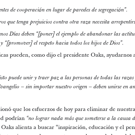
ntes de cooperación en lugar de paredes de segregación”.
os que tenga prejuicios contra otra raza necesita arrepentirs
imos Días deben “[poner] el ejemplo de abandonar las actitu
 y “[promover] el respeto hacia todos los hijos de Dios”.
ticas pueden, como dijo el presidente Oaks, ayudarnos a
risto puede unir y traer paz a las personas de todas las raza
Evangelio – sin importar nuestro origen – deben unirse en a
onó que los esfuerzos de hoy para eliminar de nuestra 
tud podrían
“no lograr nada más que someterse a la causa de
 Oaks alienta a buscar “inspiración, educación y el pe