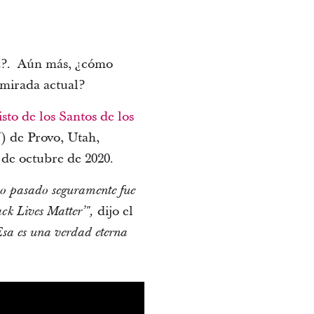
az?. Aún más, ¿cómo
 mirada actual?
isto de los Santos de los
) de Provo, Utah,
 de octubre de 2020.
yo pasado seguramente fue
dijo el
ack Lives Matter’",
Esa es una verdad eterna