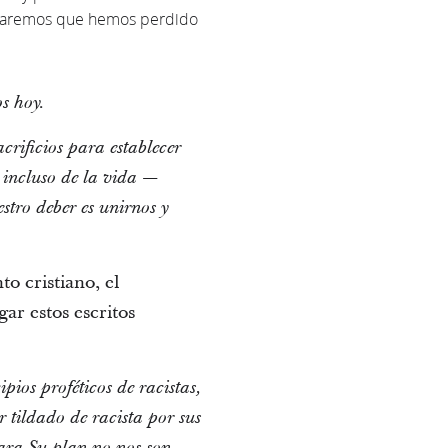
ntraremos que hemos perdido
s hoy.
crificios para establecer
 incluso de la vida —
tro deber es unirnos y
to cristiano, el
ar estos escritos
pios proféticos de racistas,
r tildado de racista por sus
ara Su plan no nos son