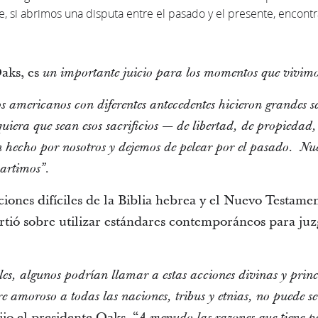
e, si abrimos una disputa entre el pasado y el presente, enco
Oaks, es
un importante juicio para los momentos que vivimo
 americanos con diferentes antecedentes hicieron grandes sa
uiera que sean esos sacrificios — de libertad, de propiedad,
 hecho por nosotros y dejemos de pelear por el pasado. Nues
artimos”.
ciones difíciles de la Biblia hebrea y el Nuevo Testamen
tió sobre utilizar estándares contemporáneos para juzg
es, algunos podrían llamar a estas acciones divinas y princi
e amoroso a todas las naciones, tribus y etnias, no puede se
jo el presidente Oaks. “
A menudo las razones que tiene p