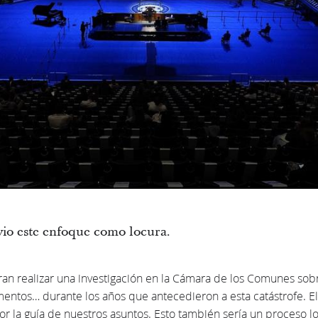
io este enfoque como locura.
an realizar una investigación en la Cámara de los Comunes sobr
entos… durante los años que antecedieron a esta catástrofe. El
r la guía de nuestros asuntos. Esto también sería un proceso l