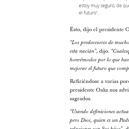
estoy muy seguro, de qu
el futuro”.
Ésto, dijo el presidente 
“Los predecesores de muchos
, dijo.
esta nación”
“Cualesq
honrémoslos por lo que han
mejorar el futuro que comp
Refiriéndose a varias por
presidente Oaks nos advir
sagrados.
“Usando definiciones actual
pero Dios, quien es un Padr
di
relaciones con Sus hijos”,