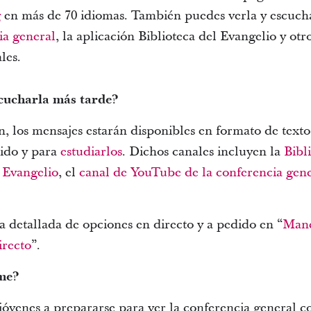
g
en más de 70 idiomas. También puedes verla y escuch
ia general
, la aplicación Biblioteca del Evangelio y otr
ales.
cucharla más tarde?
, los mensajes estarán disponibles en formato de texto,
dido y para
estudiarlos
. Dichos canales incluyen la
Bibl
 Evangelio
, el
canal de YouTube de la conferencia gen
a detallada de opciones en directo y a pedido en “
Mane
irecto
”.
me?
 jóvenes a prepararse para ver la conferencia general 