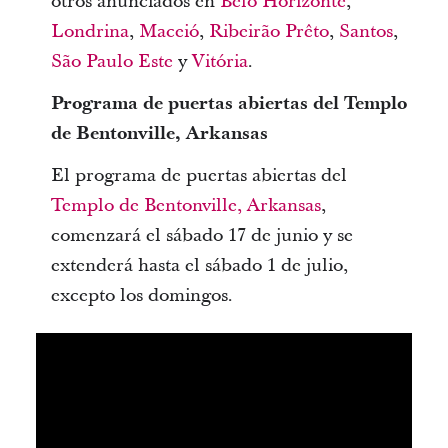
otros anunciados en
Belo Horizonte
,
Londrina
,
Maceió
,
Ribeirão Prêto
,
Santos
,
São Paulo Este
y
Vitória
.
Programa de puertas abiertas del Templo
de Bentonville, Arkansas
El programa de puertas abiertas del
Templo de Bentonville, Arkansas
,
comenzará el sábado 17 de junio y se
extenderá hasta el sábado 1 de julio,
excepto los domingos.