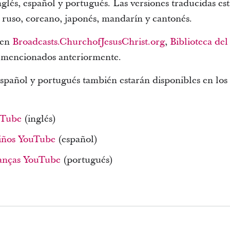
nglés, español y portugués. Las versiones traducidas es
, ruso, coreano, japonés, mandarín y cantonés.
 en
Broadcasts.ChurchofJesusChrist.org
,
Biblioteca del
 mencionados anteriormente.
español y portugués también estarán disponibles en los
uTube
(inglés)
niños YouTube
(español)
anças YouTube
(portugués)