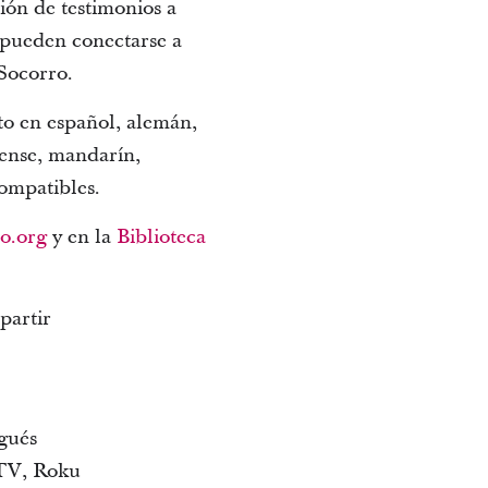
nión de testimonios a
 pueden conectarse a
oSocorro.
to en español, alemán,
dense, mandarín,
compatibles.
to.org
y en la
Biblioteca
partir
ugués
 TV, Roku