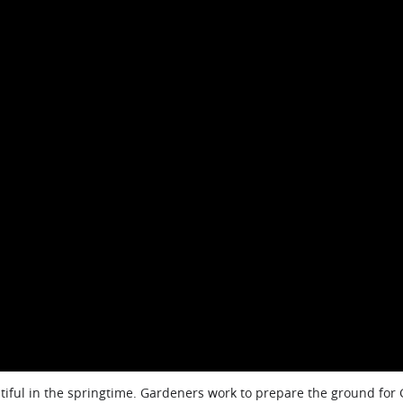
iful in the springtime. Gardeners work to prepare the ground for