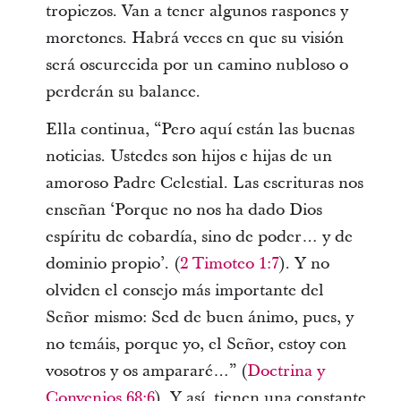
tropiezos. Van a tener algunos raspones y
moretones. Habrá veces en que su visión
será oscurecida por un camino nubloso o
perderán su balance.
Ella continua, “Pero aquí están las buenas
noticias. Ustedes son hijos e hijas de un
amoroso Padre Celestial. Las escrituras nos
enseñan ‘Porque no nos ha dado Dios
espíritu de cobardía, sino de poder… y de
dominio propio’. (
2 Timoteo 1:7
). Y no
olviden el consejo más importante del
Señor mismo: Sed de buen ánimo, pues, y
no temáis, porque yo, el Señor, estoy con
vosotros y os ampararé…” (
Doctrina y
Convenios 68:6
). Y así, tienen una constante