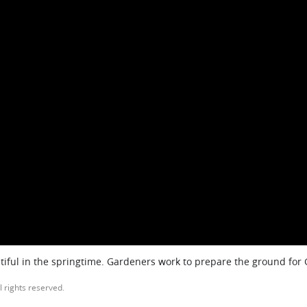
iful in the springtime. Gardeners work to prepare the ground for
l rights reserved.