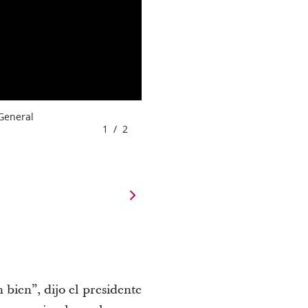
 General
1
/
2
n bien”, dijo el presidente