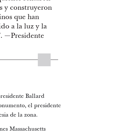
es y construyeron
inos que han
do a la luz y la
. —Presidente
presidente Ballard
monumento, el presidente
esia de la zona.
ones Massachusetts