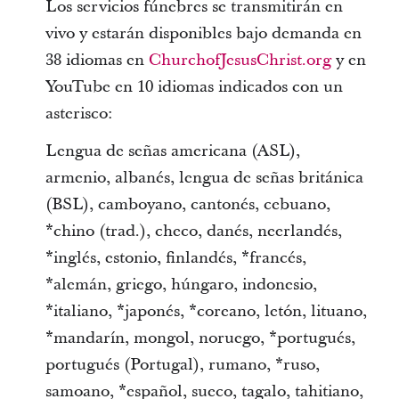
Los servicios fúnebres se transmitirán en
vivo y estarán disponibles bajo demanda en
38 idiomas en
ChurchofJesusChrist.org
y en
YouTube en 10 idiomas indicados con un
asterisco:
Lengua de señas americana (ASL),
armenio, albanés, lengua de señas británica
(BSL), camboyano, cantonés, cebuano,
*chino (trad.), checo, danés, neerlandés,
*inglés, estonio, finlandés, *francés,
*alemán, griego, húngaro, indonesio,
*italiano, *japonés, *coreano, letón, lituano,
*mandarín, mongol, noruego, *portugués,
portugués (Portugal), rumano, *ruso,
samoano, *español, sueco, tagalo, tahitiano,