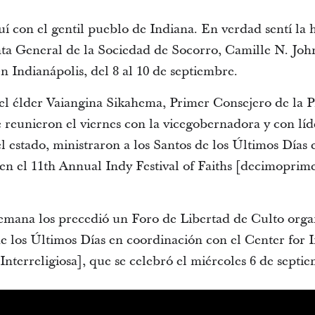
uí con el gentil pueblo de Indiana. En verdad sentí la h
enta General de la Sociedad de Socorro, Camille N. Joh
 Indianápolis, del 8 al 10 de septiembre.
el élder Vaiangina Sikahema, Primer Consejero de la P
 reunieron el viernes con la vicegobernadora y con líde
l estado, ministraron a los Santos de los Últimos Días 
en el 11th Annual Indy Festival of Faiths [decimoprime
 semana los precedió un Foro de Libertad de Culto orga
de los Últimos Días en coordinación con el Center for 
nterreligiosa], que se celebró el miércoles 6 de septi