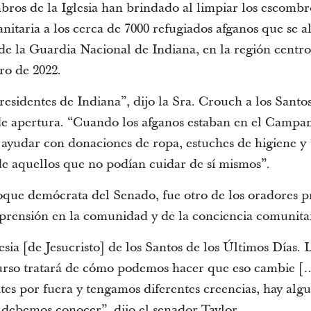
os de la Iglesia han brindado al limpiar los escombr
itaria a los cerca de 7000 refugiados afganos que se a
la Guardia Nacional de Indiana, en la región centro–
ro de 2022.
s residentes de Indiana”, dijo la Sra. Crouch a los Sant
de apertura. “Cuando los afganos estaban en el Campa
 ayudar con donaciones de ropa, estuches de higiene y 
e aquellos que no podían cuidar de sí mismos”.
loque demócrata del Senado, fue otro de los oradores p
prensión en la comunidad y de la conciencia comunitar
sia [de Jesucristo] de los Santos de los Últimos Días. 
rso tratará de cómo podemos hacer que eso cambie [
es por fuera y tengamos diferentes creencias, hay algu
debemos conocer”, dijo el senador Taylor.