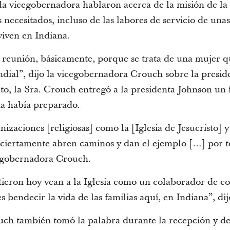
la vicegobernadora hablaron acerca de la misión de l
os necesitados, incluso de las labores de servicio de un
viven en Indiana.
a reunión, básicamente, porque se trata de una mujer qu
ndial”, dijo la vicegobernadora Crouch sobre la pres
o, la Sra. Crouch entregó a la presidenta Johnson un 
ma había preparado.
zaciones [religiosas] como la [Iglesia de Jesucristo] y
ciertamente abren caminos y dan el ejemplo […] por t
cegobernadora Crouch.
tieron hoy vean a la Iglesia como un colaborador de 
 bendecir la vida de las familias aquí, en Indiana”, di
h también tomó la palabra durante la recepción y dest