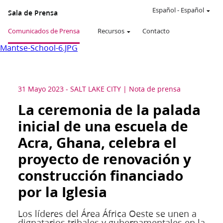
Español
-
Español
Sala de Prensa
Comunicados de Prensa
Recursos
Contacto
Mantse-School-6.JPG
31 Mayo 2023
-
SALT LAKE CITY
Nota de prensa
La ceremonia de la palada
inicial de una escuela de
Acra, Ghana, celebra el
proyecto de renovación y
construcción financiado
por la Iglesia
Los líderes del Área África Oeste se unen a
dignatarios tribales y gubernamentales en la