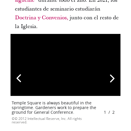
sígueme”
durante todo el año. En 2021, los
estudiantes de seminario estudiarán
Doctrina y Convenios,
junto con el resto de
la Iglesia.
Temple Square is always beautiful in the
springtime. Gardeners work to prepare the
ground for General Conference.
1
/
2
© 2012 Intellectual Reserve, Inc. All rights
reserved.