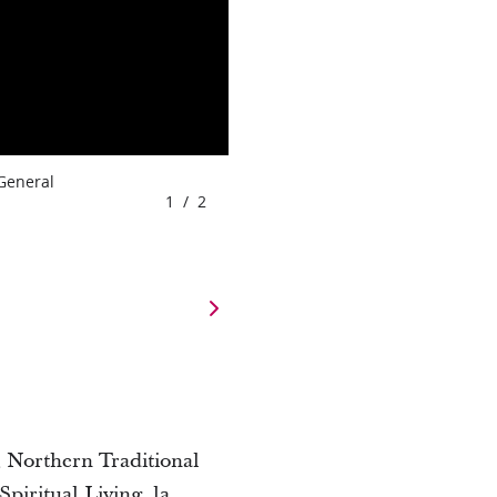
 General
1
/
2
e, Northern Traditional
piritual Living, la