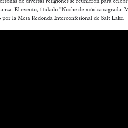
rsonas de diversas religiones se reunieron para celebr
danza. El evento, titulado “Noche de música sagrada: 
do por la Mesa Redonda Interconfesional de Salt Lake.