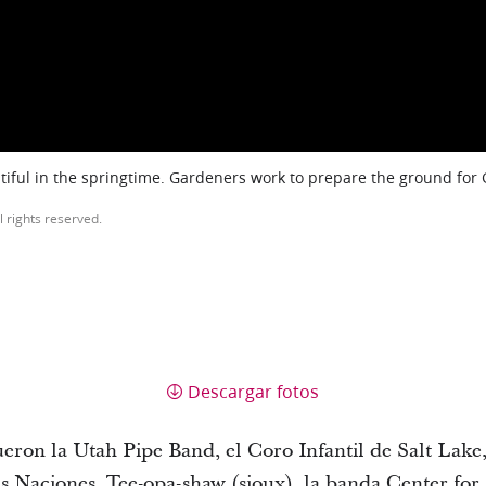
iful in the springtime. Gardeners work to prepare the ground for
l rights reserved.
Descargar fotos
fueron la Utah Pipe Band, el Coro Infantil de Salt Lak
 Naciones, Tee-opa-shaw (sioux), la banda Center for S