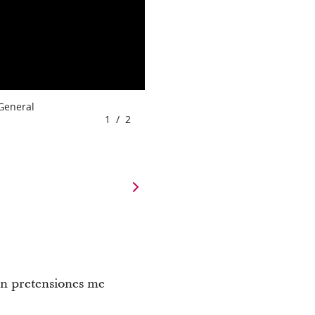
 General
1
/
2
sin pretensiones me