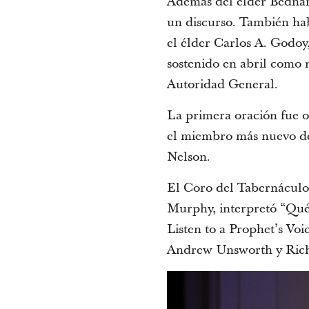
Además del élder Bednar,
un discurso. También hab
el élder Carlos A. Godoy,
sostenido en abril como 
Autoridad General.
La primera oración fue of
el miembro más nuevo de
Nelson.
El Coro del Tabernáculo
Murphy, interpretó “Qué 
Listen to a Prophet’s Vo
Andrew Unsworth y Richa