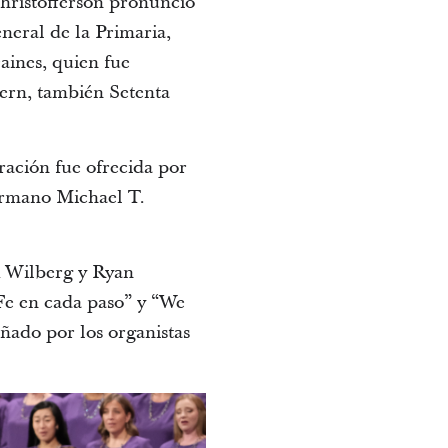
hristofferson pronunció
neral de la Primaria,
aines, quien fue
dern, también Setenta
ración fue ofrecida por
ermano Michael T.
k Wilberg y Ryan
Fe en cada paso” y “We
ñado por los organistas