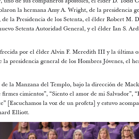
 uno de sus compañeros apóstoles, el élder D. Todd C
laron la hermana Amy A. Wright, de la presidencia ge
 de la Presidencia de los Setenta, el élder Robert M. D
nuevo Setenta Autoridad General, y el élder Ian S. Ar
recida por el élder Alvin F. Meredith III y la última o
 la presidencia general de los Hombres Jóvenes, el h
 de la Manzana del Templo, bajo la dirección de Mac
firmes cimientos”, “Siento el amor de mi Salvador”, “
ice” [Escuchamos la voz de un profeta] y estuvo acompa
rd Elliott.