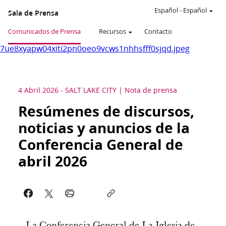
Español
-
Español
Sala de Prensa
Comunicados de Prensa
Recursos
Contacto
7ue8xyapw04xiti2pn0oeo9vcws1nhhsfff0sjqd.jpeg
4 Abril 2026
-
SALT LAKE CITY
Nota de prensa
Resúmenes de discursos,
noticias y anuncios de la
Conferencia General de
abril 2026
La Conferencia General de La Iglesia de