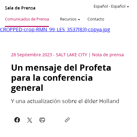
Español
-
Español
Sala de Prensa
Comunicados de Prensa
Recursos
Contacto
CROPPED-crop-RMN_99_LES_3537[83]-copya.jpg
28 Septiembre 2023
-
SALT LAKE CITY
Nota de prensa
Un mensaje del Profeta
para la conferencia
general
Y una actualización sobre el élder Holland