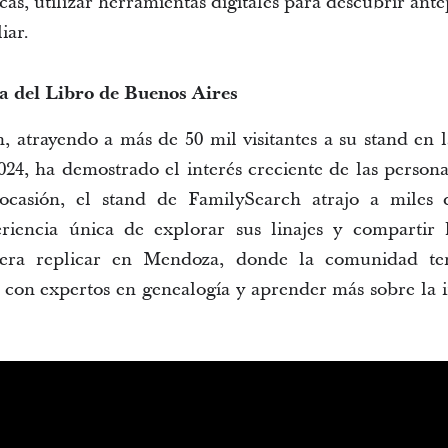
cas, utilizar herramientas digitales para descubrir ant
iar.
ia del Libro de Buenos Aires
h
, atrayendo a más de 50 mil 
visitantes 
a su stand 
en l
24, ha demostrado el interés creciente de 
la
s
 p
ersona
ocasión, el stand de 
FamilySearch
 atrajo a miles d
riencia única de explorar sus linajes y compartir his
pera replicar en Mendoza, donde la comunidad te
 con expertos en genealogía y aprender más sobre la im