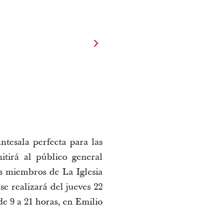
 en Mendoza Shopping también servirá como una antesala perfecta para las 
itirá al público general 
s miembros de La Iglesia 
e realizará del jueves 22 
de agosto al sábado 7 de septiembre de 2024, excepto los domingos, en horario de 9 a 21 horas, en Emilio 