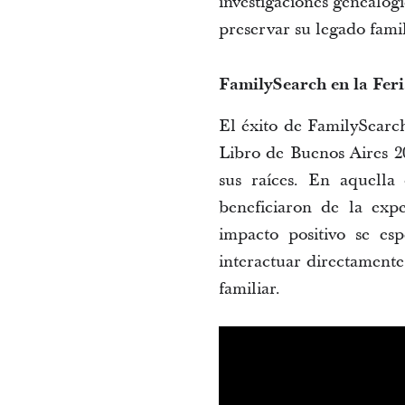
investigaciones genealógi
preservar su legado famil
FamilySearch
 en la Fer
El éxito de 
FamilySearc
Libro de Buenos Aires 20
sus raíces. En aquella 
beneficiaron de la expe
impacto positivo se es
interactuar directamente
familiar.