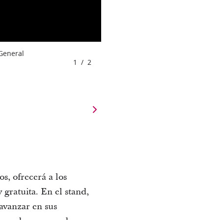
 General
1
/
2
, ofrecerá a los 
gratuita. En el stand, 
avanzar en sus 