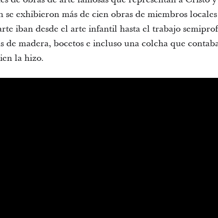
 se exhibieron más de cien obras de miembros locales d
arte iban desde el arte infantil hasta el trabajo semiprof
las de madera, bocetos e incluso una colcha que contaba
ien la hizo.