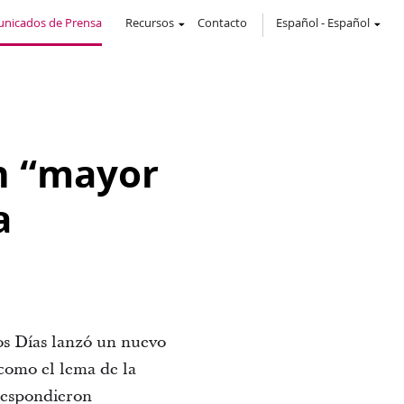
nicados de Prensa
Recursos
Contacto
Español
-
Español
n “mayor
a
mos Días lanzó un nuevo
 como el lema de la
respondieron