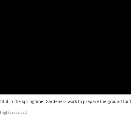
iful in the springtime. Gardeners work to prepare the ground for
l rights reserved.