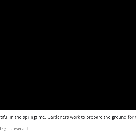
iful in the springtime. Gardeners work to prepare the ground for
l rights reserved.