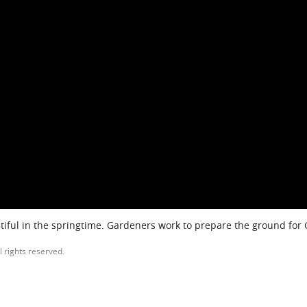
iful in the springtime. Gardeners work to prepare the ground for
l rights reserved.