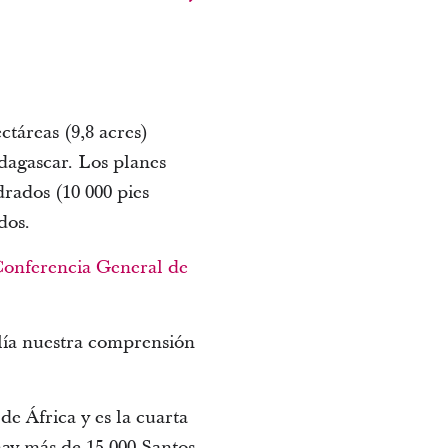
táreas (9,8 acres)
agascar. Los planes
rados (10 000 pies
idos.
onferencia General de
plía nuestra comprensión
 de África y es la cuarta
ay más de 15 000 Santos