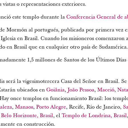
s vistas o representaciones exteriores.
unció este templo durante la
Conferencia General de ab
de Mormón al portugués, publicada por primera vez en
 Iglesia en Brasil. Cuando los misioneros comenzaron 
ido en Brasil que en cualquier otro país de Sudamérica
adamente 1,5 millones de Santos de los Últimos Días e
is será la vigesimotercera Casa del Señor en Brasil. S
Estarán ubicados en
Goiânia
,
João Pessoa
,
Maceió
,
Nata
ay once templos en funcionamiento Brasil: los templ
aleza
,
Manaos
,
Porto Alegre
, Recife, Río de Janeiro,
S
Belo Horizonte, Brasil
, el
Templo de Londrina, Brasil
almente en construcción.