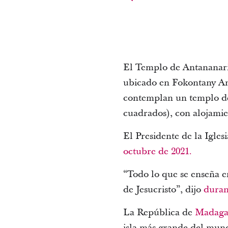
El Templo de Antananariv
ubicado en Fokontany A
contemplan un templo de
cuadrados), con alojamien
El Presidente de la Igle
octubre de 2021.
“Todo lo que se enseña e
de Jesucristo”, dijo
duran
La República de
Madaga
isla más grande del mund