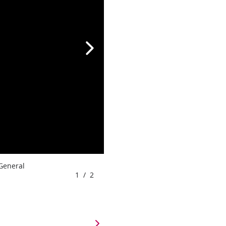
 General
1
/
2