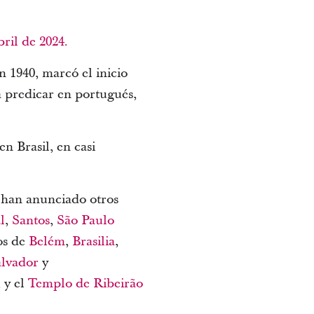
ril de 2024.
 1940, marcó el inicio
a predicar en portugués,
.
n Brasil, en casi
e han anunciado otros
l
,
Santos
,
São Paulo
os de
Belém
,
Brasilia
,
alvador
y
, y el
Templo de Ribeirão