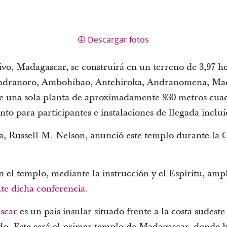
Descargar fotos
o, Madagascar, se construirá en un terreno de 3,97 hec
ndranoro, Ambohibao, Antehiroka, Andranomena, Mad
 una sola planta de aproximadamente 930 metros cuad
to para participantes e instalaciones de llegada inclu
sia, Russell M. Nelson, anunció este templo durante la
C
n el templo, mediante la instrucción y el Espíritu, am
te dicha conferencia.
scar
es un país insular situado frente a la costa sudeste
o. Este será el primer templo de Madagascar, donde h