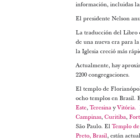
información, incluidas la
El presidente Nelson an
La traducción del Libro 
de una nueva era para la
la Iglesia creció más ráp
Actualmente, hay aproxim
2200 congregaciones.
El templo de Florianópol
ocho templos en Brasil. 
Este
,
Teresina
y
Vitória.
H
Campinas
,
Curitiba
,
Fort
São Paulo. El
Templo de 
Preto, Brasil
, están actu