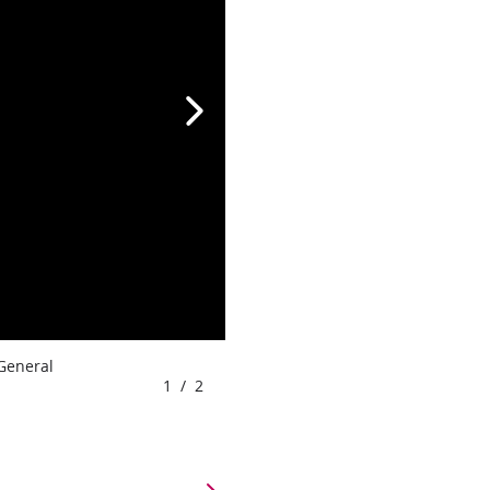
 General
1
/
2