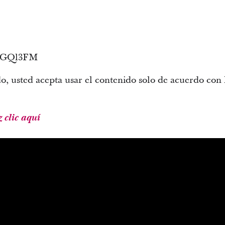
QaGQl3FM
do, usted acepta usar el contenido solo de acuerdo con
z clic aquí