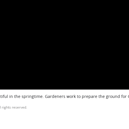
iful in the springtime. Gardeners work to prepare the ground for
l rights reserved.