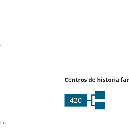
es
Centros de historia fa
420
los