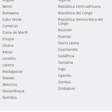
Angola
Nigeria
Benín
República Centroafricana
Botswana
República del Congo
Cabo Verde
República Democrática del
Congo
Camerún
Reunión
Costa de Marfil
Ruanda
Etiopía
Sierra Leona
Ghana
Suazilandia
Kenia
Sudáfrica
Lesotho
Tanzania
Liberia
Togo
Madagascar
Uganda
Malawi
Zambia
Mauricio
Zimbabue
Mozambique
Namibia