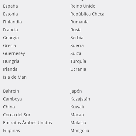
España
Reino Unido
Estonia
República Checa
Finlandia
Rumania
Francia
Rusia
Georgia
Serbia
Grecia
Suecia
Guernesey
Suiza
Hungría
Turquía
Irlanda
Ucrania
Isla de Man
Bahrein
Japón
Camboya
Kazajstán
China
Kuwait
Corea del Sur
Macao
Emiratos Árabes Unidos
Malasia
Filipinas
Mongolia