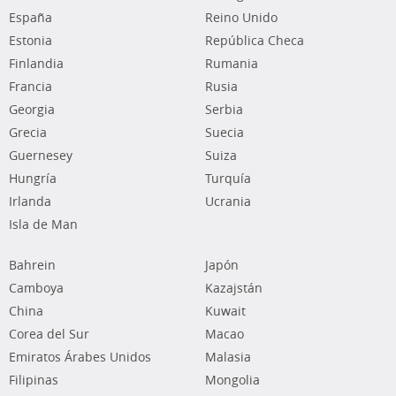
España
Reino Unido
Estonia
República Checa
Finlandia
Rumania
Francia
Rusia
Georgia
Serbia
Grecia
Suecia
Guernesey
Suiza
Hungría
Turquía
Irlanda
Ucrania
Isla de Man
Bahrein
Japón
Camboya
Kazajstán
China
Kuwait
Corea del Sur
Macao
Emiratos Árabes Unidos
Malasia
Filipinas
Mongolia