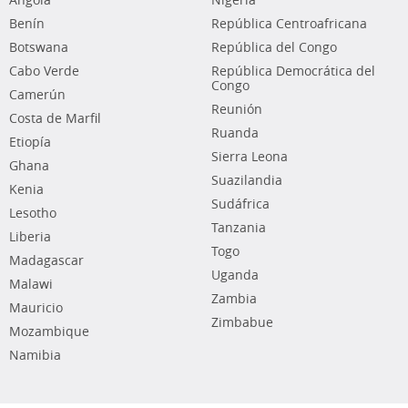
Angola
Nigeria
Benín
República Centroafricana
Botswana
República del Congo
Cabo Verde
República Democrática del
Congo
Camerún
Reunión
Costa de Marfil
Ruanda
Etiopía
Sierra Leona
Ghana
Suazilandia
Kenia
Sudáfrica
Lesotho
Tanzania
Liberia
Togo
Madagascar
Uganda
Malawi
Zambia
Mauricio
Zimbabue
Mozambique
Namibia