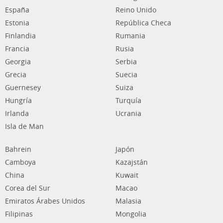
España
Reino Unido
Estonia
República Checa
Finlandia
Rumania
Francia
Rusia
Georgia
Serbia
Grecia
Suecia
Guernesey
Suiza
Hungría
Turquía
Irlanda
Ucrania
Isla de Man
Bahrein
Japón
Camboya
Kazajstán
China
Kuwait
Corea del Sur
Macao
Emiratos Árabes Unidos
Malasia
Filipinas
Mongolia