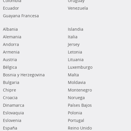
Colombia
Uruguay
Ecuador
Venezuela
Guayana Francesa
Albania
Islandia
Alemania
Italia
Andorra
Jersey
Armenia
Letonia
Austria
Lituania
Bélgica
Luxemburgo
Bosnia y Herzegovina
Malta
Bulgaria
Moldavia
Chipre
Montenegro
Croacia
Noruega
Dinamarca
Países Bajos
Eslovaquia
Polonia
Eslovenia
Portugal
España
Reino Unido