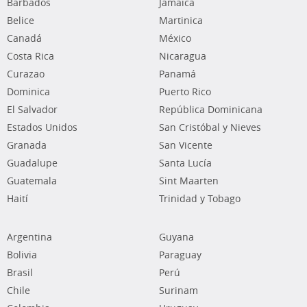
Barbados
Jamaica
Belice
Martinica
Canadá
México
Costa Rica
Nicaragua
Curazao
Panamá
Dominica
Puerto Rico
El Salvador
República Dominicana
Estados Unidos
San Cristóbal y Nieves
Granada
San Vicente
Guadalupe
Santa Lucía
Guatemala
Sint Maarten
Haití
Trinidad y Tobago
Argentina
Guyana
Bolivia
Paraguay
Brasil
Perú
Chile
Surinam