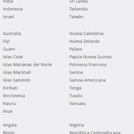
India
Sri Lanka
Indonesia
Tailandia
Israel
Taiwán
Australia
Nueva Caledonia
Fiyi
Nueva Zelanda
Guam
Palaos
Islas Cook
Papúa Nueva Guinea
Islas Marianas del Norte
Polinesia Francesa
Islas Marshall
Samoa
Islas Salomón
Samoa Americana
Kiribati
Tonga
Micronesia
Tuvalu
Nauru
Vanuatu
Niue
Angola
Nigeria
Benín
República Centroafricana