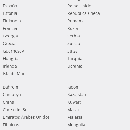
España
Reino Unido
Estonia
República Checa
Finlandia
Rumania
Francia
Rusia
Georgia
Serbia
Grecia
Suecia
Guernesey
Suiza
Hungría
Turquía
Irlanda
Ucrania
Isla de Man
Bahrein
Japón
Camboya
Kazajstán
China
Kuwait
Corea del Sur
Macao
Emiratos Árabes Unidos
Malasia
Filipinas
Mongolia