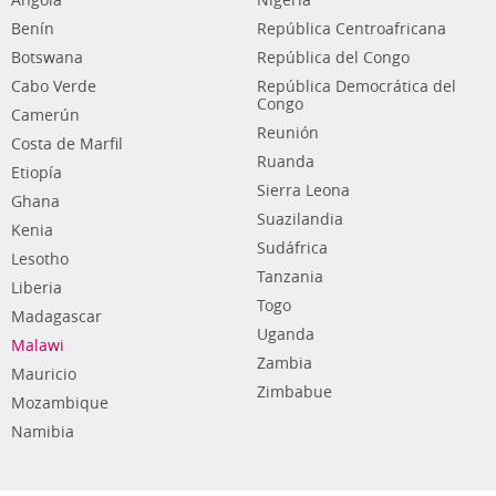
Angola
Nigeria
Benín
República Centroafricana
Botswana
República del Congo
Cabo Verde
República Democrática del
Congo
Camerún
Reunión
Costa de Marfil
Ruanda
Etiopía
Sierra Leona
Ghana
Suazilandia
Kenia
Sudáfrica
Lesotho
Tanzania
Liberia
Togo
Madagascar
Uganda
Malawi
Zambia
Mauricio
Zimbabue
Mozambique
Namibia