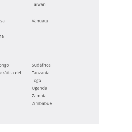
Taiwán
esa
Vanuatu
na
Congo
Sudáfrica
rática del
Tanzania
Togo
Uganda
Zambia
Zimbabue