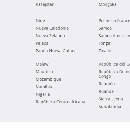
Kazajstán
Mongolia
Niue
Polinesia Franc
Nueva Caledonia
Samoa
Nueva Zelanda
Samoa America
Palaos
Tonga
Papúa Nueva Guinea
Tuvalu
Malawi
República del 
Mauricio
República Democ
Congo
Mozambique
Reunión
Namibia
Ruanda
Nigeria
Sierra Leona
República Centroafricana
Suazilandia