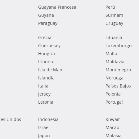
Guayana Francesa
Perú
Guyana
Surinam
Paraguay
Uruguay
Grecia
Lituania
Guernesey
Luxemburgo
Hungría
Malta
Irlanda
Moldavia
Isla de Man
Montenegro
Islandia
Noruega
Italia
Países Bajos
Jersey
Polonia
Letonia
Portugal
bes Unidos
Indonesia
Kuwait
Israel
Macao
Japón
Malasia