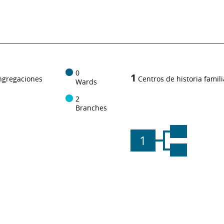
0
1
ngregaciones
Centros de historia famili
Wards
2
Branches
1