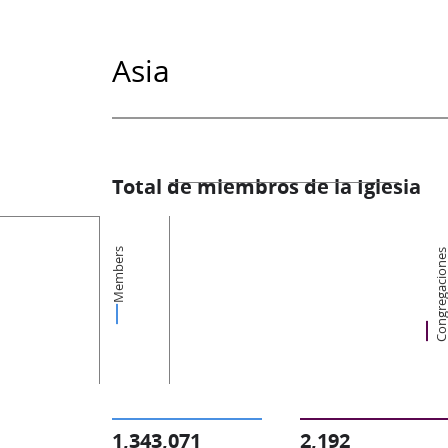
Asia
Total de miembros de la Iglesia
Members
Congregacion
1,343,071
2,192