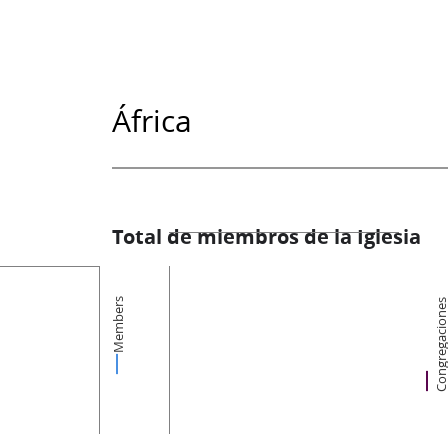
África
Total de miembros de la Iglesia
Members
Congregacion