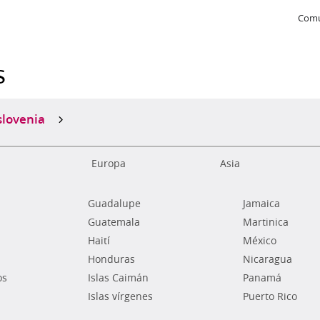
Comu
s
slovenia
Europa
Asia
Guadalupe
Jamaica
Guatemala
Martinica
Haití
México
Honduras
Nicaragua
os
Islas Caimán
Panamá
Islas vírgenes
Puerto Rico