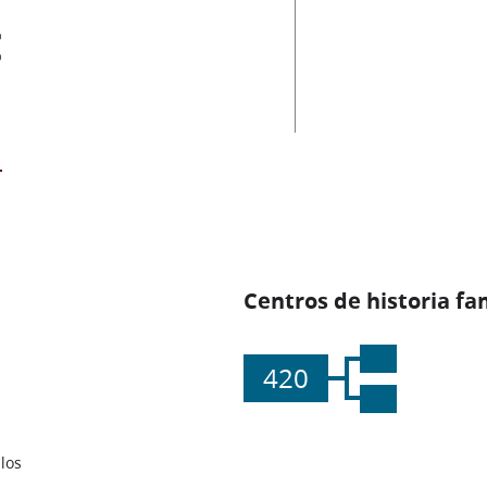
es
Centros de historia fa
420
los