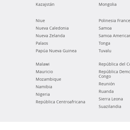
Kazajstán
Mongolia
Niue
Polinesia Franc
Nueva Caledonia
Samoa
Nueva Zelanda
Samoa America
Palaos
Tonga
Papúa Nueva Guinea
Tuvalu
Malawi
República del 
Mauricio
República Democ
Congo
Mozambique
Reunión
Namibia
Ruanda
Nigeria
Sierra Leona
República Centroafricana
Suazilandia