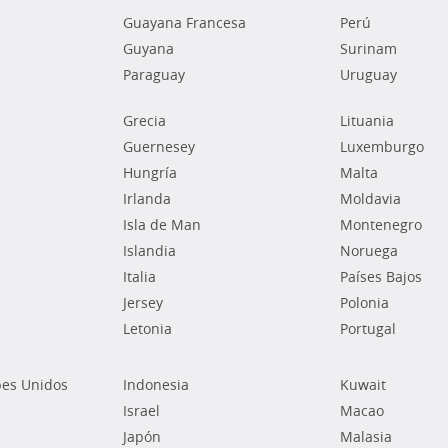
Guayana Francesa
Perú
Guyana
Surinam
Paraguay
Uruguay
Grecia
Lituania
Guernesey
Luxemburgo
Hungría
Malta
Irlanda
Moldavia
Isla de Man
Montenegro
Islandia
Noruega
Italia
Países Bajos
Jersey
Polonia
Letonia
Portugal
bes Unidos
Indonesia
Kuwait
Israel
Macao
Japón
Malasia