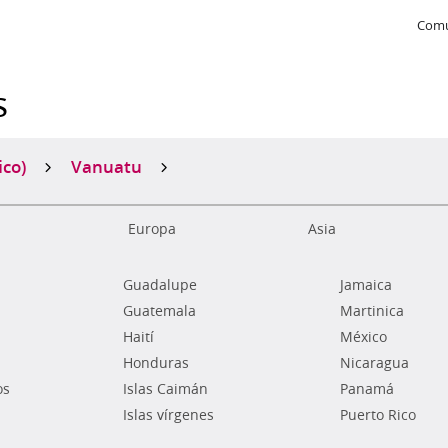
Comu
s
ico)
Vanuatu
Europa
Asia
Guadalupe
Jamaica
Guatemala
Martinica
Haití
México
Honduras
Nicaragua
os
Islas Caimán
Panamá
Islas vírgenes
Puerto Rico