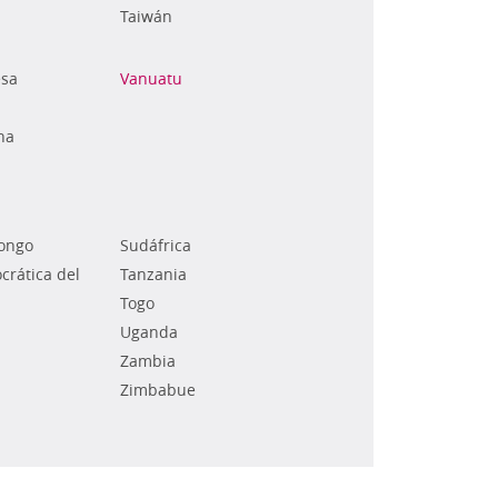
Taiwán
esa
Vanuatu
na
Congo
Sudáfrica
rática del
Tanzania
Togo
Uganda
Zambia
Zimbabue