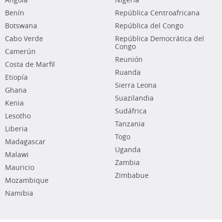
Angola
Nigeria
Benín
República Centroafricana
Botswana
República del Congo
Cabo Verde
República Democrática del
Congo
Camerún
Reunión
Costa de Marfil
Ruanda
Etiopía
Sierra Leona
Ghana
Suazilandia
Kenia
Sudáfrica
Lesotho
Tanzania
Liberia
Togo
Madagascar
Uganda
Malawi
Zambia
Mauricio
Zimbabue
Mozambique
Namibia