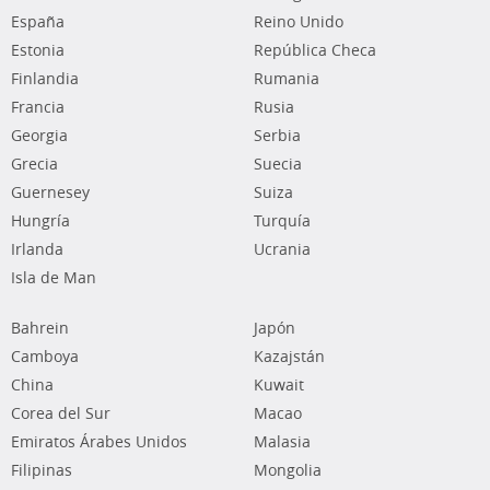
España
Reino Unido
Estonia
República Checa
Finlandia
Rumania
Francia
Rusia
Georgia
Serbia
Grecia
Suecia
Guernesey
Suiza
Hungría
Turquía
Irlanda
Ucrania
Isla de Man
Bahrein
Japón
Camboya
Kazajstán
China
Kuwait
Corea del Sur
Macao
Emiratos Árabes Unidos
Malasia
Filipinas
Mongolia