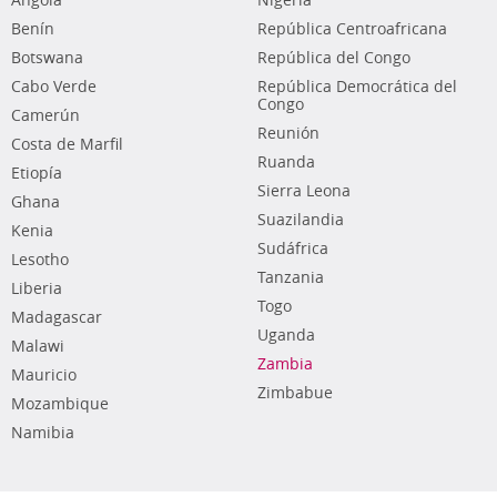
Angola
Nigeria
Benín
República Centroafricana
Botswana
República del Congo
Cabo Verde
República Democrática del
Congo
Camerún
Reunión
Costa de Marfil
Ruanda
Etiopía
Sierra Leona
Ghana
Suazilandia
Kenia
Sudáfrica
Lesotho
Tanzania
Liberia
Togo
Madagascar
Uganda
Malawi
Zambia
Mauricio
Zimbabue
Mozambique
Namibia