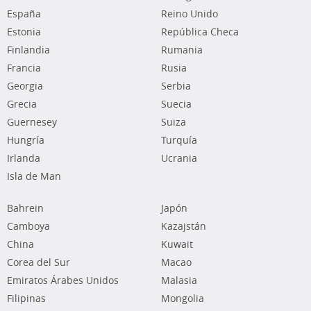
España
Reino Unido
Estonia
República Checa
Finlandia
Rumania
Francia
Rusia
Georgia
Serbia
Grecia
Suecia
Guernesey
Suiza
Hungría
Turquía
Irlanda
Ucrania
Isla de Man
Bahrein
Japón
Camboya
Kazajstán
China
Kuwait
Corea del Sur
Macao
Emiratos Árabes Unidos
Malasia
Filipinas
Mongolia