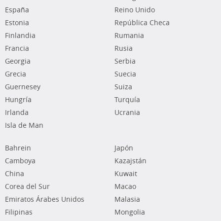
España
Reino Unido
Estonia
República Checa
Finlandia
Rumania
Francia
Rusia
Georgia
Serbia
Grecia
Suecia
Guernesey
Suiza
Hungría
Turquía
Irlanda
Ucrania
Isla de Man
Bahrein
Japón
Camboya
Kazajstán
China
Kuwait
Corea del Sur
Macao
Emiratos Árabes Unidos
Malasia
Filipinas
Mongolia