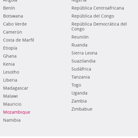
Angola
Nigeria
Benín
República Centroafricana
Botswana
República del Congo
Cabo Verde
República Democrática del
Congo
Camerún
Reunión
Costa de Marfil
Ruanda
Etiopía
Sierra Leona
Ghana
Suazilandia
Kenia
Sudáfrica
Lesotho
Tanzania
Liberia
Togo
Madagascar
Uganda
Malawi
Zambia
Mauricio
Zimbabue
Mozambique
Namibia