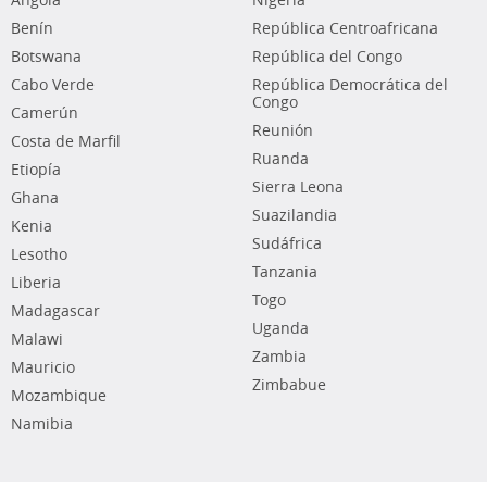
Angola
Nigeria
Benín
República Centroafricana
Botswana
República del Congo
Cabo Verde
República Democrática del
Congo
Camerún
Reunión
Costa de Marfil
Ruanda
Etiopía
Sierra Leona
Ghana
Suazilandia
Kenia
Sudáfrica
Lesotho
Tanzania
Liberia
Togo
Madagascar
Uganda
Malawi
Zambia
Mauricio
Zimbabue
Mozambique
Namibia