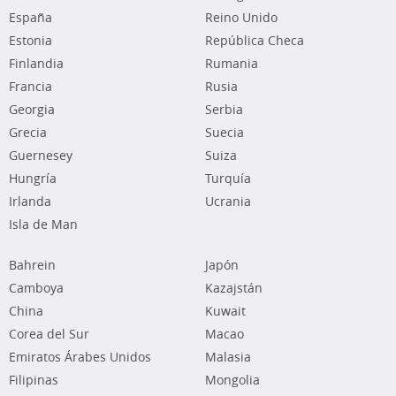
España
Reino Unido
Estonia
República Checa
Finlandia
Rumania
Francia
Rusia
Georgia
Serbia
Grecia
Suecia
Guernesey
Suiza
Hungría
Turquía
Irlanda
Ucrania
Isla de Man
Bahrein
Japón
Camboya
Kazajstán
China
Kuwait
Corea del Sur
Macao
Emiratos Árabes Unidos
Malasia
Filipinas
Mongolia