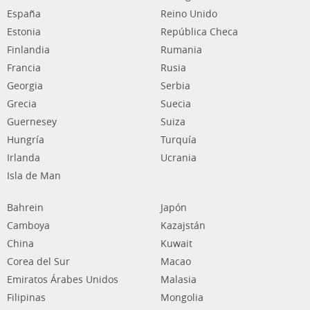
España
Reino Unido
Estonia
República Checa
Finlandia
Rumania
Francia
Rusia
Georgia
Serbia
Grecia
Suecia
Guernesey
Suiza
Hungría
Turquía
Irlanda
Ucrania
Isla de Man
Bahrein
Japón
Camboya
Kazajstán
China
Kuwait
Corea del Sur
Macao
Emiratos Árabes Unidos
Malasia
Filipinas
Mongolia