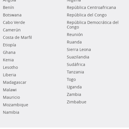
Angola
Nigeria
Benín
República Centroafricana
Botswana
República del Congo
Cabo Verde
República Democrática del
Congo
Camerún
Reunión
Costa de Marfil
Ruanda
Etiopía
Sierra Leona
Ghana
Suazilandia
Kenia
Sudáfrica
Lesotho
Tanzania
Liberia
Togo
Madagascar
Uganda
Malawi
Zambia
Mauricio
Zimbabue
Mozambique
Namibia