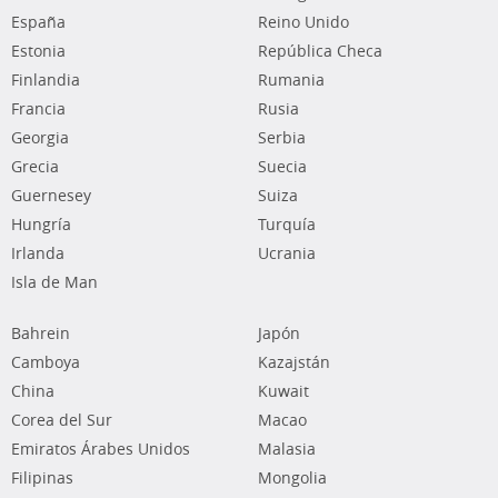
España
Reino Unido
Estonia
República Checa
Finlandia
Rumania
Francia
Rusia
Georgia
Serbia
Grecia
Suecia
Guernesey
Suiza
Hungría
Turquía
Irlanda
Ucrania
Isla de Man
Bahrein
Japón
Camboya
Kazajstán
China
Kuwait
Corea del Sur
Macao
Emiratos Árabes Unidos
Malasia
Filipinas
Mongolia