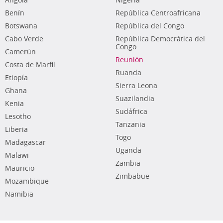
Angola
Nigeria
Benín
República Centroafricana
Botswana
República del Congo
Cabo Verde
República Democrática del
Congo
Camerún
Reunión
Costa de Marfil
Ruanda
Etiopía
Sierra Leona
Ghana
Suazilandia
Kenia
Sudáfrica
Lesotho
Tanzania
Liberia
Togo
Madagascar
Uganda
Malawi
Zambia
Mauricio
Zimbabue
Mozambique
Namibia