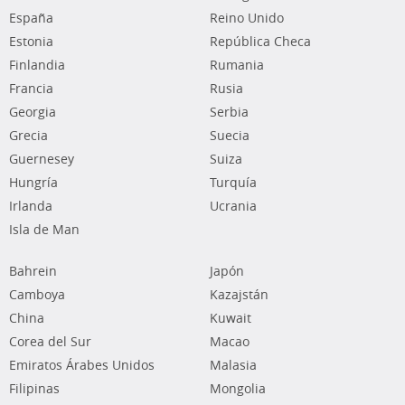
España
Reino Unido
Estonia
República Checa
Finlandia
Rumania
Francia
Rusia
Georgia
Serbia
Grecia
Suecia
Guernesey
Suiza
Hungría
Turquía
Irlanda
Ucrania
Isla de Man
Bahrein
Japón
Camboya
Kazajstán
China
Kuwait
Corea del Sur
Macao
Emiratos Árabes Unidos
Malasia
Filipinas
Mongolia