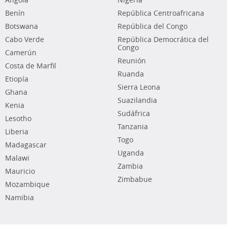
Angola
Nigeria
Benín
República Centroafricana
Botswana
República del Congo
Cabo Verde
República Democrática del
Congo
Camerún
Reunión
Costa de Marfil
Ruanda
Etiopía
Sierra Leona
Ghana
Suazilandia
Kenia
Sudáfrica
Lesotho
Tanzania
Liberia
Togo
Madagascar
Uganda
Malawi
Zambia
Mauricio
Zimbabue
Mozambique
Namibia