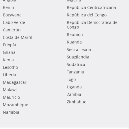
Angola
Nigeria
Benín
República Centroafricana
Botswana
República del Congo
Cabo Verde
República Democrática del
Congo
Camerún
Reunión
Costa de Marfil
Ruanda
Etiopía
Sierra Leona
Ghana
Suazilandia
Kenia
Sudáfrica
Lesotho
Tanzania
Liberia
Togo
Madagascar
Uganda
Malawi
Zambia
Mauricio
Zimbabue
Mozambique
Namibia